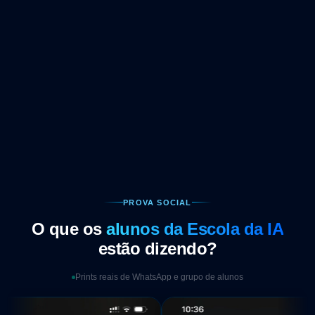
167
R$
-44% OFF
ou
12x de R$17,27
sem juros
Todos os módulos liberados imediatamente
Atualizações gratuitas para sempre
Certificado de conclusão incluso
Oferta por tempo limitado · Não perca esta chance
PROVA SOCIAL
O que os
alunos da Escola da IA
estão dizendo?
Prints reais de WhatsApp e grupo de alunos