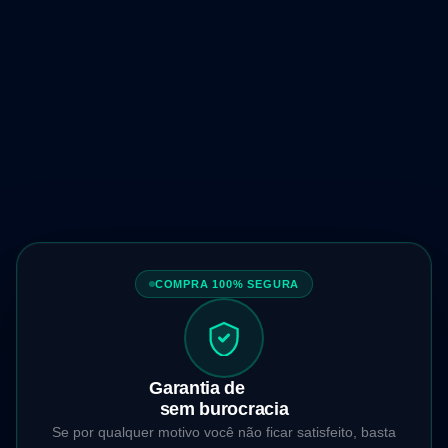
Acesso vitalício
Para sempre, sem mensalidade.
Atualizações futuras incluídas
Novas aulas e melhorias contínuas.
Grupo de alunos + suporte
Suporte contínuo para acelerar sua evolução.
COMPRA 100% SEGURA
Garantia de
7 dias
sem burocracia
Se por qualquer motivo você não ficar satisfeito, basta