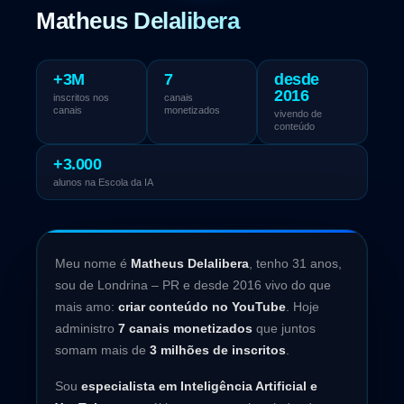
Matheus Delalibera
+3M
7
desde
2016
inscritos nos
canais
canais
monetizados
vivendo de
conteúdo
+3.000
alunos na Escola da IA
Meu nome é
Matheus Delalibera
, tenho 31 anos,
sou de Londrina – PR e desde 2016 vivo do que
mais amo:
criar conteúdo no YouTube
. Hoje
administro
7 canais monetizados
que juntos
somam mais de
3 milhões de inscritos
.
Sou
especialista em Inteligência Artificial e