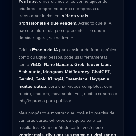
YouTube
, e nos últimos anos venho ajudando
criadores, empreendedores e empresas a
transformar ideias em
vídeos virais,
profissionais e que vendem
. Acredito que a IA
não é o futuro: ela já é o presente — e quem
dominar agora, sai na frente.
Criei a
Escola da IA
para ensinar de forma prática
como qualquer pessoa pode usar ferramentas
como
VEO3, Nano Banana, Grok, Elevenlabs,
Fish audio, Ideogram, MidJourney, ChatGPT,
Gemini, Grok, KlingAI, Dreamface, Heygen e
muitas outras
para criar vídeos completos: com
roteiro, imagem, movimento, voz, efeitos sonoros e
edição pronta para publicar.
Meu propósito é mostrar que você não precisa de
câmeras caras, editores ou equipe para ter
resultados. Com o método certo, você pode
vender mais, divulgar sua marca ou viralizar no